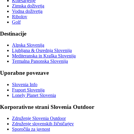
Kolesarjenje
Zimska doživetja
Vodna doživetja
Ribolov
Golf
Destinacije
Alpska Slovenija
Ljubljana & Osrednja Slovenija
Mediteranska in Kraška Slovenija
Termalna Panonska Slovenija
Uporabne povezave
Slovenia Info
Fraport Slovenija
Lonely Planet Slovenia
Korporativne strani Slovenia Outdoor
Združenje Slovenia Outdoor
Združenje slovenskih žičničarjev
Sporočila za javnost