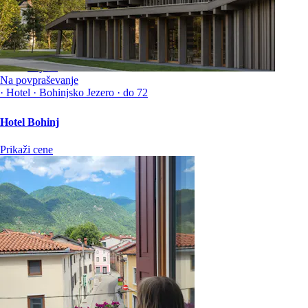
Registracija
Prijava
Na povpraševanje
·
Hotel
·
Bohinjsko Jezero
·
do 72
Hotel Bohinj
Prikaži cene