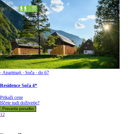
·
Apartmaji
·
Soča
·
do 67
Residence Soča 4*
Prikaži cene
Iščete tudi doživetje?
Preverite ponudbo
1
2