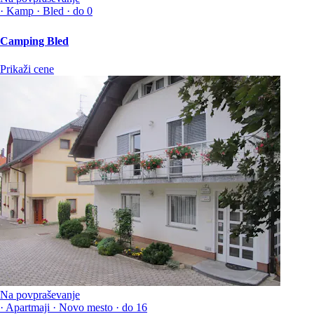
·
Kamp
·
Bled
·
do 0
Camping Bled
Prikaži cene
Na povpraševanje
·
Apartmaji
·
Novo mesto
·
do 16