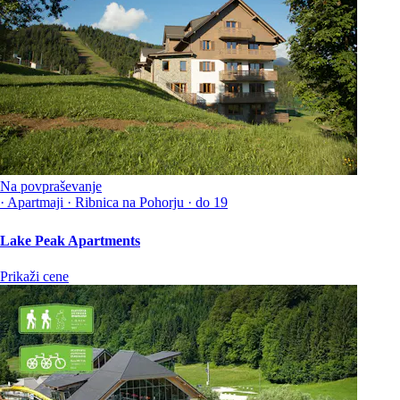
Na povpraševanje
·
Apartmaji
·
Ribnica na Pohorju
·
do 19
Lake Peak Apartments
Prikaži cene