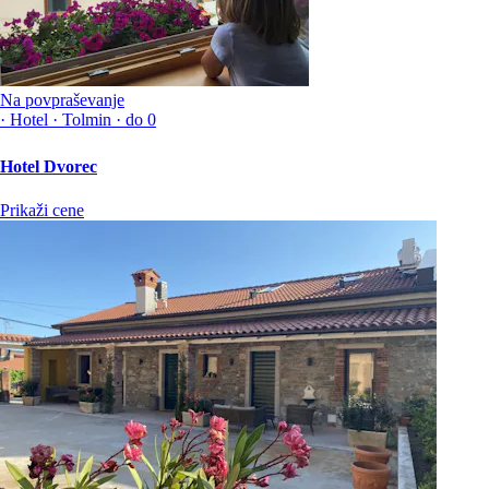
Na povpraševanje
·
Hotel
·
Tolmin
·
do 0
Hotel Dvorec
Prikaži cene