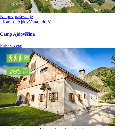
Na povpraševanje
·
Kamp
·
Ajdovščina
·
do 51
Camp Ajdovščina
Prikaži cene