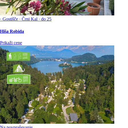
·
Gostišče
·
Črni Kal
·
do 25
Hiša Robida
Prikaži cene
Na povpraševanje