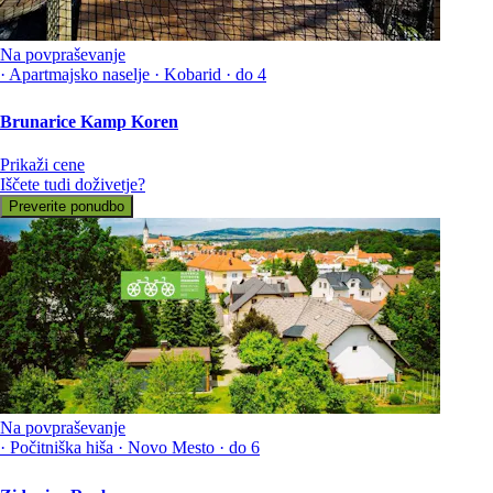
Na povpraševanje
·
Apartmajsko naselje
·
Kobarid
·
do 4
Brunarice Kamp Koren
Prikaži cene
Iščete tudi doživetje?
Preverite ponudbo
Na povpraševanje
·
Počitniška hiša
·
Novo Mesto
·
do 6