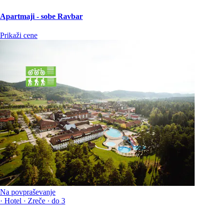
Apartmaji - sobe Ravbar
Prikaži cene
Na povpraševanje
·
Hotel
·
Zreče
·
do 3