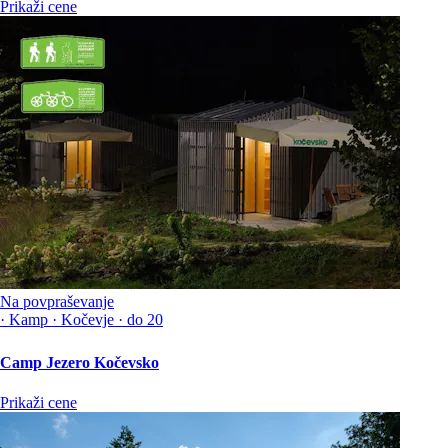
Prikaži cene
Na povpraševanje
·
Kamp
·
Kočevje
·
do 20
Camp Jezero Kočevsko
Prikaži cene