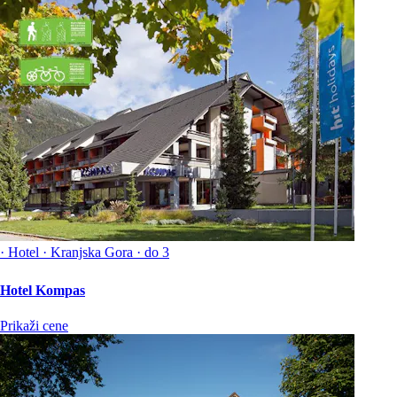
·
Hotel
·
Kranjska Gora
·
do 3
Hotel Kompas
Prikaži cene