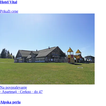
Hotel Vital
Prikaži cene
Na povpraševanje
·
Apartmaji
·
Cerkno
·
do 47
Alpska perla