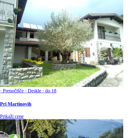
·
Prenočišče
·
Deskle
·
do 18
Pri Martinovih
Prikaži cene