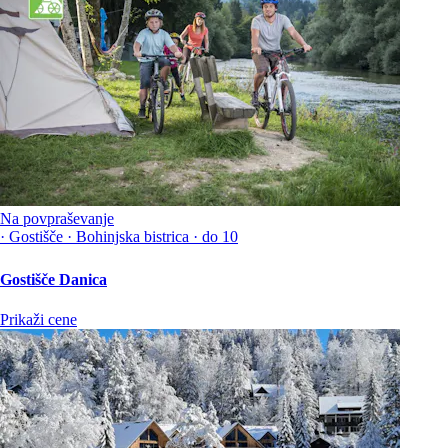
Na povpraševanje
·
Gostišče
·
Bohinjska bistrica
·
do 10
Gostišče Danica
Prikaži cene