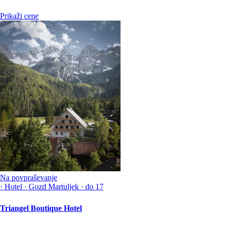
Prikaži cene
Na povpraševanje
·
Hotel
·
Gozd Martuljek
·
do 17
Triangel Boutique Hotel