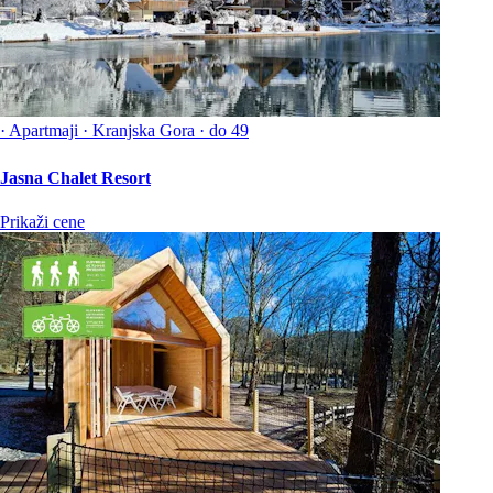
·
Apartmaji
·
Kranjska Gora
·
do 49
Jasna Chalet Resort
Prikaži cene