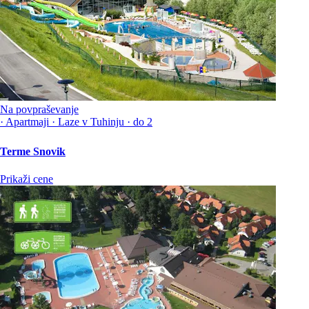
Na povpraševanje
·
Apartmaji
·
Laze v Tuhinju
·
do 2
Terme Snovik
Prikaži cene