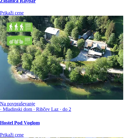
Zidanica Ravbar
Prikaži cene
Na povpraševanje
·
Mladinski dom
·
Ribčev Laz
·
do 2
Hostel Pod Voglom
Prikaži cene