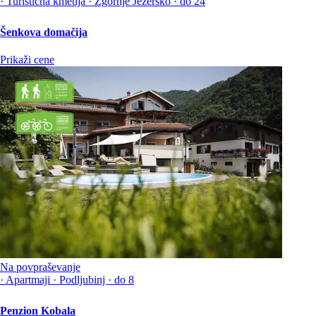
·
Turistična kmetija
·
Zgornje Jezersko
·
do 24
Šenkova domačija
Prikaži cene
Na povpraševanje
·
Apartmaji
·
Podljubinj
·
do 8
Penzion Kobala