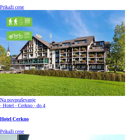
Prikaži cene
Na povpraševanje
·
Hotel
·
Cerkno
·
do 4
Hotel Cerkno
Prikaži cene