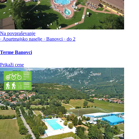
Na povpraševanje
·
Apartmajsko naselje
·
Banovci
·
do 2
Terme Banovci
Prikaži cene