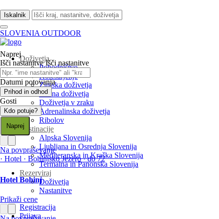
Iskalnik
SLOVENIA OUTDOOR
Naprej
Doživetja
Išči nastanitve
Išči nastanitve
Pohodništvo
Kolesarjenje
Datumi potovanja
Zimska doživetja
Prihod in odhod
Vodna doživetja
Gosti
Doživetja v zraku
Kdo potuje?
Adrenalinska doživetja
Ribolov
Naprej
Destinacije
Alpska Slovenija
Ljubljana in Osrednja Slovenija
Na povpraševanje
Mediteranska in Kraška Slovenija
·
Hotel
·
Bohinjsko Jezero
·
do 72
Termalna in Panonska Slovenija
Rezerviraj
Hotel Bohinj
Doživetja
Nastanitve
Prikaži cene
Registracija
Prijava
Na povpraševanje