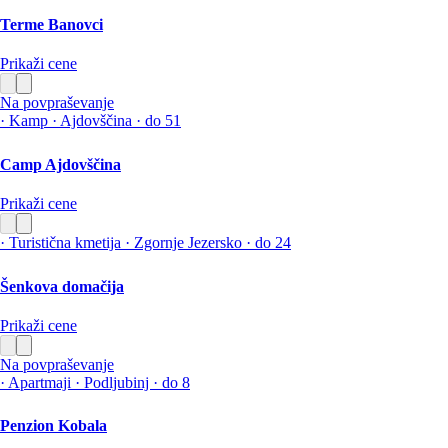
Terme Banovci
Prikaži cene
Na povpraševanje
·
Kamp
·
Ajdovščina
·
do 51
Camp Ajdovščina
Prikaži cene
·
Turistična kmetija
·
Zgornje Jezersko
·
do 24
Šenkova domačija
Prikaži cene
Na povpraševanje
·
Apartmaji
·
Podljubinj
·
do 8
Penzion Kobala