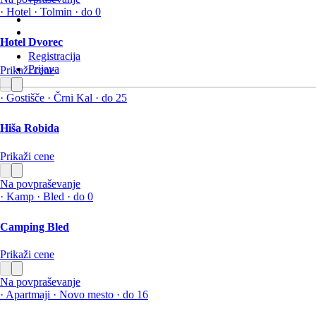
·
Hotel
·
Tolmin
·
do 0
Hotel Dvorec
Registracija
Prijava
Prikaži cene
·
Gostišče
·
Črni Kal
·
do 25
Hiša Robida
Prikaži cene
Na povpraševanje
·
Kamp
·
Bled
·
do 0
Camping Bled
Prikaži cene
Na povpraševanje
·
Apartmaji
·
Novo mesto
·
do 16