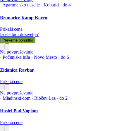
·
Apartmajsko naselje
·
Kobarid
·
do 4
Brunarice Kamp Koren
Prikaži cene
Iščete tudi doživetje?
Preverite ponudbo
Na povpraševanje
·
Počitniška hiša
·
Novo Mesto
·
do 6
Zidanica Ravbar
Prikaži cene
Na povpraševanje
·
Mladinski dom
·
Ribčev Laz
·
do 2
Hostel Pod Voglom
Prikaži cene