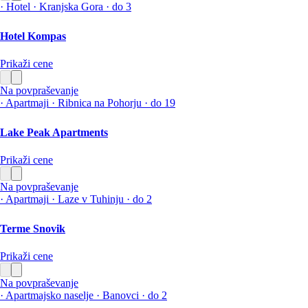
·
Hotel
·
Kranjska Gora
·
do 3
Hotel Kompas
Prikaži cene
Na povpraševanje
·
Apartmaji
·
Ribnica na Pohorju
·
do 19
Lake Peak Apartments
Prikaži cene
Na povpraševanje
·
Apartmaji
·
Laze v Tuhinju
·
do 2
Terme Snovik
Prikaži cene
Na povpraševanje
·
Apartmajsko naselje
·
Banovci
·
do 2