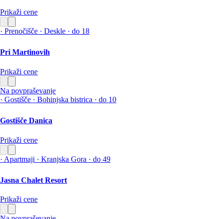
Prikaži cene
·
Prenočišče
·
Deskle
·
do 18
Pri Martinovih
Prikaži cene
Na povpraševanje
·
Gostišče
·
Bohinjska bistrica
·
do 10
Gostišče Danica
Prikaži cene
·
Apartmaji
·
Kranjska Gora
·
do 49
Jasna Chalet Resort
Prikaži cene
Na povpraševanje