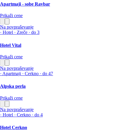
Apartmaji - sobe Ravbar
Prikaži cene
Na povpraševanje
·
Hotel
·
Zreče
·
do 3
Hotel Vital
Prikaži cene
Na povpraševanje
·
Apartmaji
·
Cerkno
·
do 47
Alpska perla
Prikaži cene
Na povpraševanje
·
Hotel
·
Cerkno
·
do 4
Hotel Cerkno