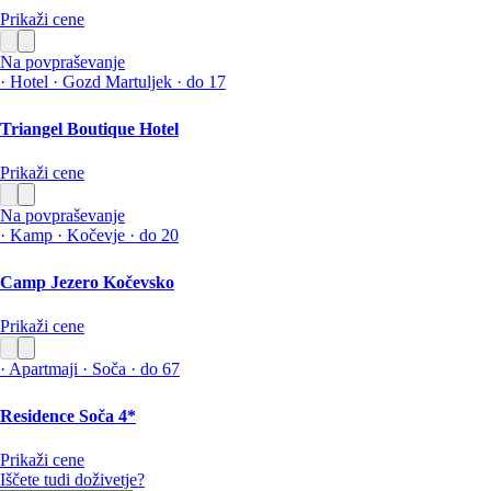
Prikaži cene
Na povpraševanje
·
Hotel
·
Gozd Martuljek
·
do 17
Triangel Boutique Hotel
Prikaži cene
Na povpraševanje
·
Kamp
·
Kočevje
·
do 20
Camp Jezero Kočevsko
Prikaži cene
·
Apartmaji
·
Soča
·
do 67
Residence Soča 4*
Prikaži cene
Iščete tudi doživetje?