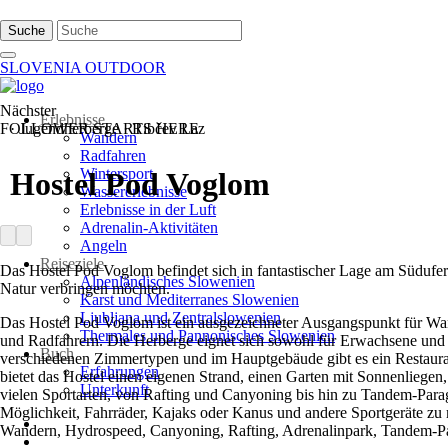
Suche
SLOVENIA OUTDOOR
Nächster
Erlebnisse
FOLLOWER STARTS HERE
·
Jugendherberge
·
Ribčev Laz
Wandern
Radfahren
Wintersport
Hostel Pod Voglom
Wassererlebnisse
Erlebnisse in der Luft
Adrenalin-Aktivitäten
Angeln
Reiseziele
Das Hostel Pod Voglom befindet sich in fantastischer Lage am Südufer 
Alpenländisches Slowenien
Natur verbringen möchten.
Karst und Mediterranes Slowenien
Ljubljana und Zentralslowenien
Das Hostel Pod Voglom ist ein ausgezeichneter Ausgangspunkt für Wand
Thermales und Pannonisches Slowenien
und Radfahrern. Die Herberge eignet sich sowohl für Erwachsene und J
Buch
verschiedenen Zimmertypen und im Hauptgebäude gibt es ein Restauran
Erfahrungen
bietet das Hostel einen eigenen Strand, einen Garten mit Sonnenliege
Unterkunft
vielen Sportarten, von Rafting und Canyoning bis hin zu Tandem-Paragli
Möglichkeit, Fahrräder, Kajaks oder Kanus und andere Sportgeräte zu
Wandern, Hydrospeed, Canyoning, Rafting, Adrenalinpark, Tandem-Pa