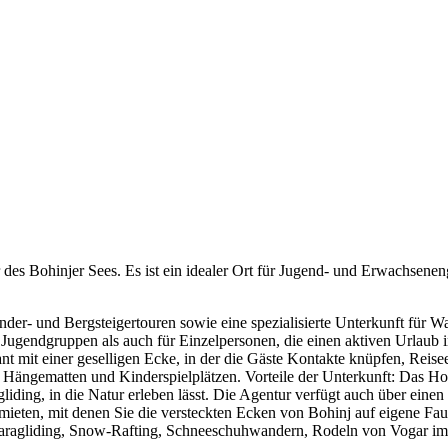
des Bohinjer Sees. Es ist ein idealer Ort für Jugend- und Erwachsenen
er- und Bergsteigertouren sowie eine spezialisierte Unterkunft für W
ugendgruppen als auch für Einzelpersonen, die einen aktiven Urlaub in
t mit einer geselligen Ecke, in der die Gäste Kontakte knüpfen, Rei
n, Hängematten und Kinderspielplätzen. Vorteile der Unterkunft: Das H
ding, in die Natur erleben lässt. Die Agentur verfügt auch über einen 
 mieten, mit denen Sie die versteckten Ecken von Bohinj auf eigene F
ragliding, Snow-Rafting, Schneeschuhwandern, Rodeln von Vogar im 