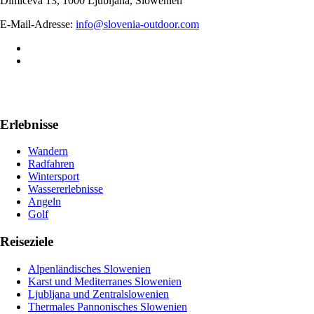
Dimičeva 13, 1000 Ljubljana, Slowenien
E-Mail-Adresse:
info@slovenia-outdoor.com
Erlebnisse
Wandern
Radfahren
Wintersport
Wassererlebnisse
Angeln
Golf
Reiseziele
Alpenländisches Slowenien
Karst und Mediterranes Slowenien
Ljubljana und Zentralslowenien
Thermales Pannonisches Slowenien