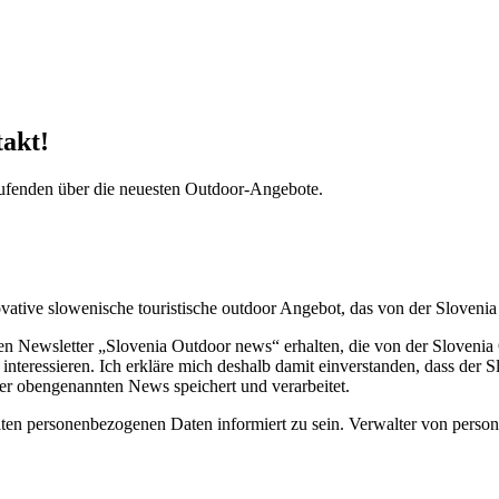
Ribčev Laz 60, Ribčev Laz
takt!
aufenden über die neuesten Outdoor-Angebote.
ative slowenische touristische outdoor Angebot, das von der Slovenia 
n Newsletter „Slovenia Outdoor news“ erhalten, die von der Slovenia O
 interessieren. Ich erkläre mich deshalb damit einverstanden, dass der
r obengenannten News speichert und verarbeitet.
lten personenbezogenen Daten informiert zu sein. Verwalter von pers