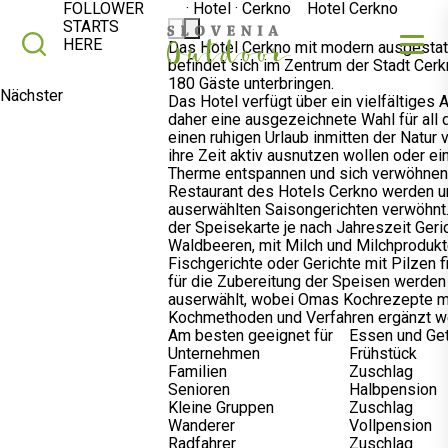
FOLLOWER
·
Hotel
·
Cerkno
Hotel Cerkno
STARTS
SLOVENIA OUTDOOR
Suche
HERE
Das Hotel Cerkno mit modern ausgesta
befindet sich im Zentrum der Stadt Cerk
180 Gäste unterbringen.
Nächster
Das Hotel verfügt über ein vielfältiges 
daher eine ausgezeichnete Wahl für all d
einen ruhigen Urlaub inmitten der Natur 
ihre Zeit aktiv ausnutzen wollen oder ein
Therme entspannen und sich verwöhnen 
Restaurant des Hotels Cerkno werden u
auserwählten Saisongerichten verwöhnt
der Speisekarte je nach Jahreszeit Geri
Waldbeeren, mit Milch und Milchproduk
Fischgerichte oder Gerichte mit Pilzen f
für die Zubereitung der Speisen werden 
auserwählt, wobei Omas Kochrezepte m
Kochmethoden und Verfahren ergänzt w
Am besten geeignet für
Essen und Ge
Unternehmen
Frühstück
Familien
Zuschlag
Senioren
Halbpension
Kleine Gruppen
Zuschlag
Wanderer
Vollpension
Radfahrer
Zuschlag