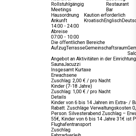
Rollstuhlgängig
Restaurant
Meetings
Bar
Hausordnung
Kaution erforderlich
Ankunft
Kroatisch
Englisch
Deuts
14:00 - 24:00
Abreise
07:00 - 10:00
Die öffentlichen Bereiche
Aufzug
Terrasse
Gemeinschaftsraum
Gem
Sal
Angebot an Aktivitäten in der Einrichtung
Sauna
Jacuzzi
Insgesamt Kurtaxe
Erwachsene
Zuschlag: 2,00 € / pro Nacht
Kinder (7-18 Jahre)
Zuschlag: 1,00 € / pro Nacht
Details
Kinder von 6 bis 14 Jahren im Extra- / 
Rabatt. Zuschläge Verwaltungskosten 0,
Person. Silvesterabend Zuschlag – Erw
55€, Kinder von 6 bis 14 Jahre 31€ ist Pf
Flughafentransport
Zuschlag
Fahrradverleih