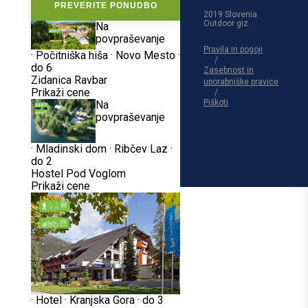
PREVERITE PONUDBO
2019 Slovenia
Outdoor giz
Na
povpraševanje
Pravila in pogoji
·
Počitniška hiša
·
Novo Mesto
·
do 6
Zasebnost in
Zidanica Ravbar
uporabniške pravice
Prikaži cene
Piškoti
Na
povpraševanje
·
Mladinski dom
·
Ribčev Laz
·
do 2
Hostel Pod Voglom
Prikaži cene
·
Hotel
·
Kranjska Gora
·
do 3