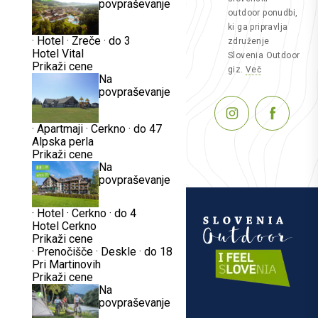
povpraševanje
outdoor ponudbi,
ki ga pripravlja
·
Hotel
·
Zreče
·
do 3
združenje
Hotel Vital
Slovenia Outdoor
Prikaži cene
giz.
Več
Na
povpraševanje
·
Apartmaji
·
Cerkno
·
do 47
Alpska perla
Prikaži cene
Na
povpraševanje
·
Hotel
·
Cerkno
·
do 4
Hotel Cerkno
Prikaži cene
·
Prenočišče
·
Deskle
·
do 18
Pri Martinovih
Prikaži cene
Na
povpraševanje