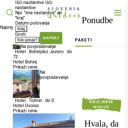
Išči nastanitve
Išči
nastanitve
SLOVENIA OUTDOOR
Iskalnik
Npr. "ime nastanitve" ali
Ponudbe
"kraj"
Datumi potovanja
Naprej
Kdaj
Gosti
NAPREJ
Kdo potuje?
PAKETI
Na povpraševanje
·
Hotel
·
Bohinjsko Jezero
·
do
72
Hotel Bohinj
Prikaži cene
Na
povpraševanje
·
Hotel
·
Tolmin
·
do 0
NAJLJUBŠE
Hotel Dvorec
NOVICE
Prikaži cene
Hvala, da