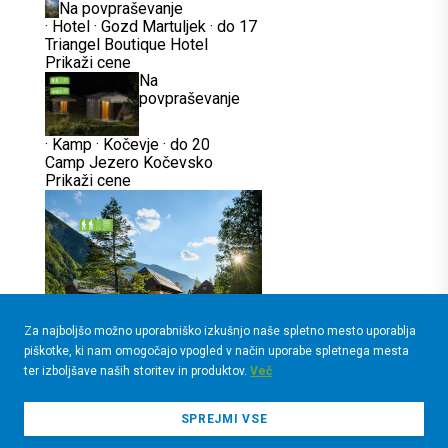
Na povpraševanje
·
Hotel
·
Gozd Martuljek
·
do 17
Triangel Boutique Hotel
Prikaži cene
Na
povpraševanje
·
Kamp
·
Kočevje
·
do 20
Camp Jezero Kočevsko
Prikaži cene
Za najboljšo možno uporabniško izkušnjo naše spletno mesto uporablja
·
Apartmaji
·
Soča
·
do 67
piškotke, ki nam omogočajo vpogled v način uporabe spletnega mesta
Residence Soča 4*
ter izboljšave naših storitev in produktov.
Več
Prikaži cene
Iščete tudi doživetje?
SPREJMI VSE
PREVERITE PONUDBO