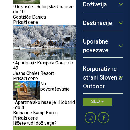
Doživetja
·
Gostišče
·
Bohinjska bistrica
·
do 10
Gostišče Danica
Prikaži cene
Destinacije
Uporabne
povezave
·
Apartmaji
·
Kranjska Gora
·
do
Korporativne
49
Jasna Chalet Resort
strani Slovenia
Prikaži cene
Na
Outdoor
povpraševanje
SLO
·
Apartmajsko naselje
·
Kobarid
·
do 4
Brunarice Kamp Koren
Prikaži cene
Iščete tudi doživetje?