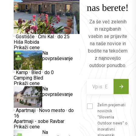
nas berete!
Za še več zelenih
in razgibanih
vsebin se prijavite
·
Gostišče
·
Črni Kal
·
do 25
Hiša Robida
na naše novice in
Prikaži cene
bodite na tekočem
Na
z najnovejšo
povpraševanje
outdoor ponudbo.
·
Kamp
·
Bled
·
do 0
Camping Bled
Prikaži cene
Na
povpraševanje
Želim prejemati
·
Apartmaji
·
Novo mesto
·
do
novičnik
16
“Slovenia
Apartmaji - sobe Ravbar
Outdoor news” o
Prikaži cene
inovativni
Na
slovenski