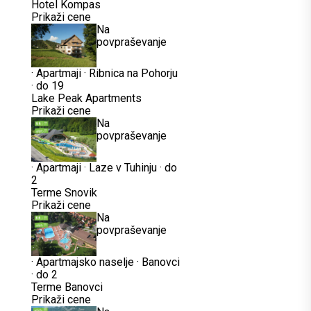
Hotel Kompas
Prikaži cene
Na
povpraševanje
·
Apartmaji
·
Ribnica na Pohorju
·
do 19
Lake Peak Apartments
Prikaži cene
Na
povpraševanje
·
Apartmaji
·
Laze v Tuhinju
·
do
2
Terme Snovik
Prikaži cene
Na
povpraševanje
·
Apartmajsko naselje
·
Banovci
·
do 2
Terme Banovci
Prikaži cene