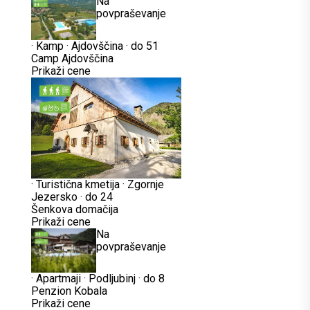
Na
povpraševanje
·
Kamp
·
Ajdovščina
·
do 51
Camp Ajdovščina
Prikaži cene
·
Turistična kmetija
·
Zgornje
Jezersko
·
do 24
Šenkova domačija
Prikaži cene
Na
povpraševanje
·
Apartmaji
·
Podljubinj
·
do 8
Penzion Kobala
Prikaži cene