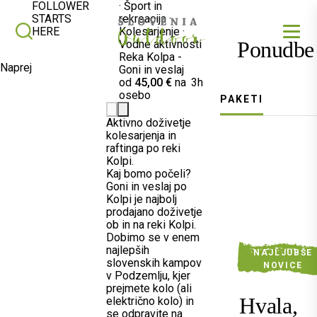
FOLLOWER
·
Šport in
STARTS
rekreacija
·
SLOVENIA OUTDOOR
Iskalnik
HERE
Kolesarjenje
·
Ponudbe
Vodne aktivnosti
Reka Kolpa -
Naprej
Goni in veslaj
od
45,00 €
na
3h
osebo
PAKETI
Aktivno doživetje
kolesarjenja in
raftinga po reki
Kolpi.
Kaj bomo počeli?
Goni in veslaj po
Kolpi je najbolj
prodajano doživetje
ob in na reki Kolpi.
Dobimo se v enem
najlepših
NAJLJUBŠE
slovenskih kampov
NOVICE
v Podzemlju, kjer
prejmete kolo (ali
Hvala,
električno kolo) in
se odpravite na