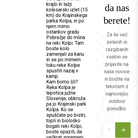
krajši in lažji
da nas
kolesarski izlet (15
km) do Krajinskega
berete!
parka Kolpa, in po
njem mimo
ostankov gradu
Za še več
Pobrežje do mlina
zelenih in
na reki Kolpi. Tam
boste kolo
razgibanih
zamenjali za kanu
vsebin se
in se po mirnem
prijavite na
toku reke Kolpe
spustili nazaj v
naše novice
kamp.
in bodite na
Kam bomo šli?
tekočem z
Reka Kolpa je
lepotica južne
najnovejšo
Slovenije, obkroža
outdoor
pa jo Krajinski park
ponudbo.
Kolpa. Ko se
spuščate po bistri,
topli in biološko
bogati reki Kolpi,
boste opazili, da
večkrat spremeni