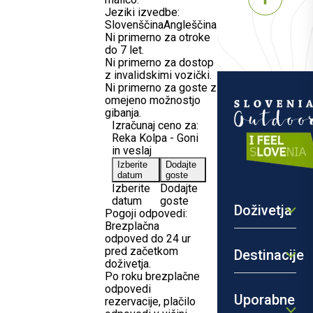
Jeziki izvedbe:
Slovenščina
Angleščina
.
Ni primerno za otroke
do 7 let.
Ni primerno za dostop
z invalidskimi vozički.
Ni primerno za goste z
omejeno možnostjo
gibanja.
Izračunaj ceno za:
Reka Kolpa - Goni
in veslaj
Izberite
Dodajte
datum
goste
Izberite
Dodajte
datum
goste
Doživetja
Pogoji odpovedi:
Brezplačna
odpoved do 24 ur
pred začetkom
Destinacije
doživetja.
Po roku brezplačne
odpovedi
Uporabne
rezervacije, plačilo