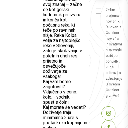
svoj značaj – začne
se kot gorski
Želim
hudournik pri izviru
prejemati
in konča kot
novičnik
počasna reka, ki
“Slovenia
teče po ravninah
Outdoor
nižje. Reka Kolpa
news” o
velja za najtoplejšo
inovativni
reko v Sloveniji,
zato je skok vanjo v
slovenski
poletnih dneh res
outdoor
prijetno in
ponudbi,
osvežujoče
ki ga
doživetje za
pripravlja
vsakogar.
združenje
Kaj vam bomo
Slovenia
zagotovili?
Outdoor
Vključeno v ceno: -
giz.
Več
kolo, - vodnik, -
spust s čolni.
Kaj morate še vedeti?
Doživetje traja
minimalno 3 ure s
postanki za kopanje in
malico.