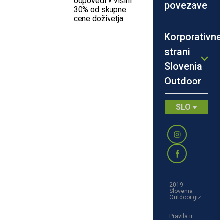
odpovedi v višini
povezave
30% od skupne
cene doživetja.
Kje se dobimo in začnemo?
Škrilje 11, Gradac
Korporativn
strani
Slovenia
Outdoor
SLO
2019
Slovenia
Outdoor giz
Pravila in